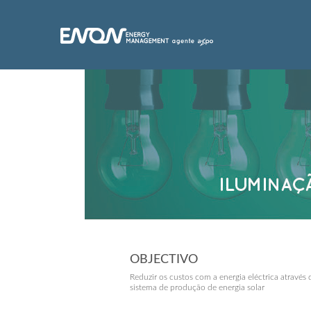
OBJECTIVO
Reduzir os custos com a energia eléctrica através
sistema de produção de energia solar