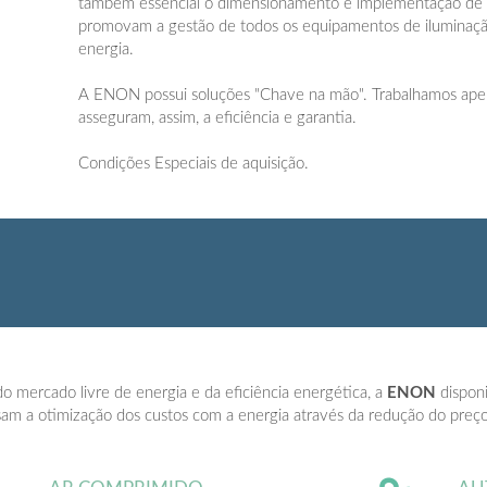
também essencial o dimensionamento e implementação de 
promovam a gestão de todos os equipamentos de iluminaçã
energia.
A ENON possui soluções "Chave na mão". Trabalhamos ape
asseguram, assim, a eficiência e garantia.
Condições Especiais de aquisição.
o mercado livre de energia e da eficiência energética, a
ENON
disponi
sam a otimização dos custos com a energia através da redução do pre