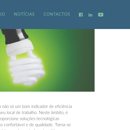
IO
NOTÍCIAS
CONTACTOS
ta não só um bom indicador de eficiência
u local de trabalho. Neste âmbito, é
oporcione soluções tecnológicas
o confortável e de qualidade. Torna-se