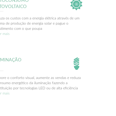
TOCONSUMO
TOVOLTAICO
za os custos com a energia elétrica através de um
ema de produção de energia solar e pague o
estimento com o que poupa
r mais
UMINAÇÃO
ore o conforto visual, aumente as vendas e reduza
nsumo energético da iluminação fazendo a
tituição por tecnologias LED ou de alta eficiência
r mais