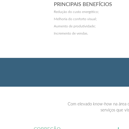
PRINCIPAIS BENEFÍCIOS
Redução do custo energético;
Melhoria do conforto visual;
Aumento de produtividade;
Incremento de vendas.
Com elevado
know-how
na área d
serviços que vi