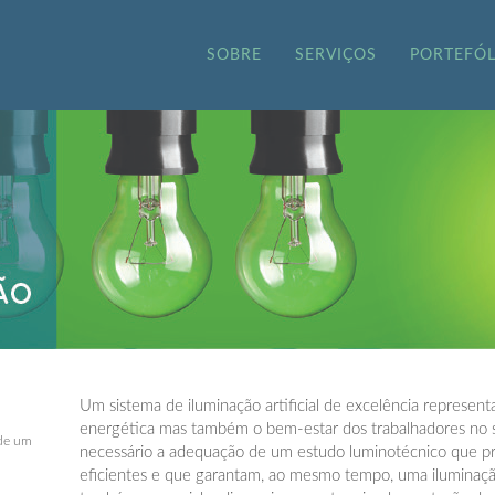
SOBRE
SERVIÇOS
PORTEFÓL
Um sistema de iluminação artificial de excelência represen
energética mas também o bem-estar dos trabalhadores no se
 de um
necessário a adequação de um estudo luminotécnico que pr
eficientes e que garantam, ao mesmo tempo, uma iluminaçã