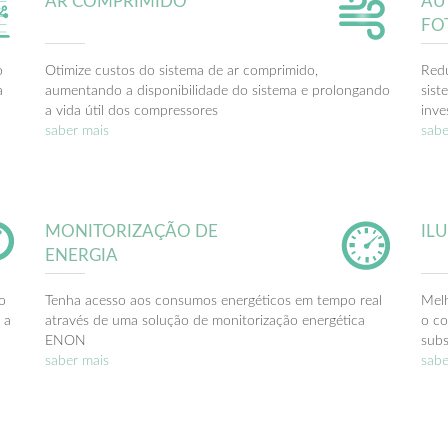
AR COMPRIMIDO
AU
FO
o
Otimize custos do sistema de ar comprimido,
Redu
a
aumentando a disponibilidade do sistema e prolongando
sist
a vida útil dos compressores
inv
saber mais
sabe
MONITORIZAÇÃO DE
IL
ENERGIA
o
Tenha acesso aos consumos energéticos em tempo real
Melh
 a
através de uma solução de monitorização energética
o co
ENON
subs
saber mais
sabe